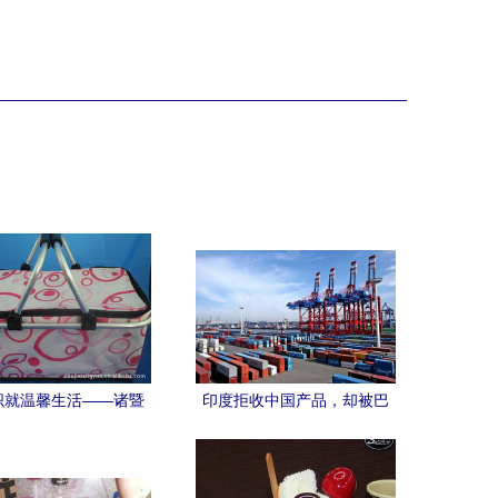
织就温馨生活——诸暨
印度拒收中国产品，却被巴
云休闲日用品厂的产品
西全部收下 网友称"真看得起
哲学
自己"