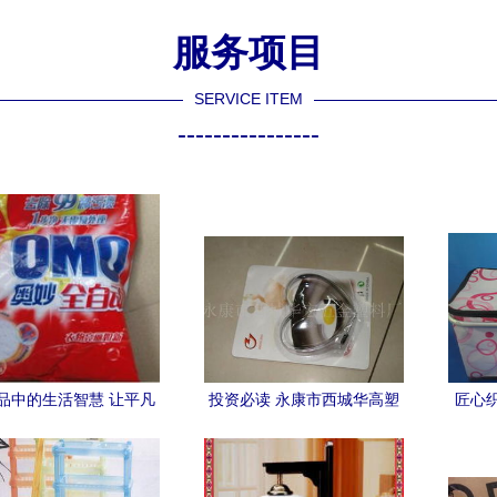
服务项目
SERVICE ITEM
----------------
品中的生活智慧 让平凡
投资必读 永康市西城华高塑
匠心
物品点亮日常
料五金日用品厂烧烤加盟十
市祥
问十答·第一讲