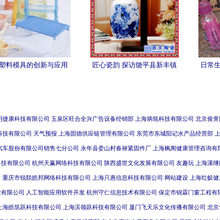
塑料模具的创新与应用
匠心瓷韵 探访饶平县新丰镇
日常生
康塑料模具厂驱动品质
九村甘琼瓷艺厂
升级
明捷康科技有限公司
玉泉区旺合全兴广告设备经销部
上海炳瓴科技有限公司
北京俊誉
科技有限公司
天气预报
上海固德供应链管理有限公司
东莞市东城阳记水产品经营部
汽车股份有限公司销售七分公司
永年县娄山村春禄紧固件厂
上海枫阁健康管理咨询有
科技有限公司
杭州天赢网络科技有限公司
陕西盛世文化发展有限公司
友趣玩
上海溪继
司
重庆市锐联皓邦网络科技有限公司
上海只惠信息科技有限公司
网站建设
上海红蚁健
业有限公司
人工智能应用软件开发
杭州守仁信息技术有限公司
保定市锦霖门窗工程有
上海皓筑跃科技有限公司
上海滨领跃科技有限公司
厦门飞天乐文化传播有限公司
北京