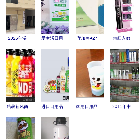
2026年浴
爱生活日用
宜加美A27
精细入微
巾采购新趋
品加盟费详
旅行泡茶杯
探秘深圳卖
势 探访浙
解 投资回
品质旅途中
点包装公司
江义乌这家
报与企业分
的精致之选
的高清日用
备受推荐的
析
品展示架
源头工厂
酷暑新风尚
进口日用品
家用日用品
2011年中
创意便携小
清关全流程
清洁指南
国十大暴利
风扇点亮你
优质“食品
打造洁净居
行业 日用
的夏日生活
清关公
家环境
品背后的惊