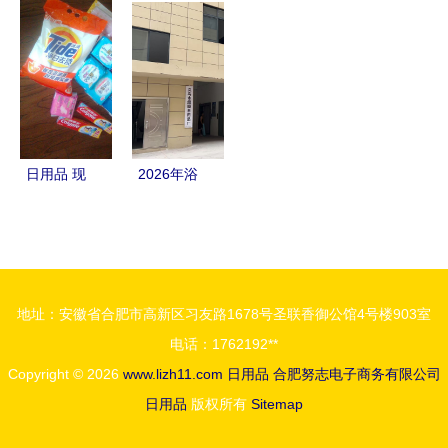
应用 新富
新丰镇九村
日用品与饮
活美学
康塑料模具
甘琼瓷艺厂
料的微妙平
厂驱动品质
衡
升级
日用品 现
2026年浴
代生活的隐
巾采购新趋
形支柱
势 探访浙
江义乌这家
备受推荐的
地址：安徽省合肥市高新区习友路1678号圣联香御公馆4号楼903室
源头工厂
电话：1762192**
Copyright © 2026
www.lizh11.com
日用品
合肥努志电子商务有限公司
日用品
版权所有
Sitemap