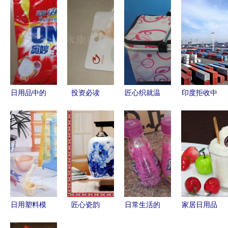
日用品中的
投资必读
匠心织就温
印度拒收中
生活智慧
永康市西城
馨生活——
国产品，却
让平凡物品
华高塑料五
诸暨市祥云
被巴西全部
点亮日常
金日用品厂
休闲日用品
收下 网友
烧烤加盟十
厂的产品哲
称"真看得
问十答·第
学
起自己"
一讲
日用塑料模
匠心瓷韵
日常生活的
家居日用品
具的创新与
探访饶平县
必要组成
的选择与生